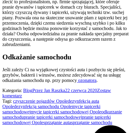
zlecić to profesjonalistom, np. firmie sprzątającej, które oferuje
pranie dywanów i tapicerek w domach czy biurach. Specjaliści,
którzy czyszczą dywany i tapicerki, używają techniki tzw. suchej
piany. Pozwala ona na skuteczne usuwanie plam z tapicerki bez jej
przemoczenia, dzięki czemu siedzenia wyschną szybko i po kilku
godzinach będzie można ponownie korzystać z samochodu. Jak to
działa? Osoba odpowiedzialna za pranie nakłada specjalny preparat
do czyszczenia, a następnie odsysa go odkurzaczem razem z
zabrudzeniami.
Odkażanie samochodu
Jeśli zależy Ci na wyjątkowej czystości auta i pozbyciu się pleśni,
grzybów, bakterii i wirusów, możesz zdecydować się na usługę
odkażania samochodu np. przy pomocy
ozonatora
.
Kategoria:
Blog
Przez
Jan Raszka
22 czerwca 2020
Zostaw
komentarz
Tagi:
czyszczenie pojazdów Opole
dezynfekcja auta
Opole
dezynfekcja samochodu Opole
mycie tapicerki
samochodowej
mycie tapicerki samochodowej Opole
odkurzanie
samochodu
pranie tapicerki samochodowej
pranie tapicerki
samochodowej Opole
sprzątanie auta
sprzątanie samochodu