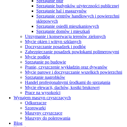
Sprzątanie biur
Sprzątanie budynków użyteczności publicznej
Sprzątanie hal i magazynów
Sprzątanie centrów handlowych i powierzchni
sklepowych
Sprzątanie osiedli mieszkaniowych
Sprzątanie domów i mieszkań
Utrzymanie i konserwacja terenów zielonych
Mycie okien i witryn szklanych
Doczyszczanie posadzek i podłóg
Zabezpieczanie posadzek powłokami polimerowymi
Mycie podłóg
Sprzątanie po budowie
Pranie, czyszczenie wykładzin oraz dywanów
Mycie parowe i doczyszczanie wszelkich powierzchni
Sprzątanie nagrobków
Handel profesjonalnymi środkami do sprzątania
Mycie elewacji, dachów, kostki brukowej
Prace na wysokości
Wynajem maszyn czyszczących
Odkurzacze
Szorowarki
Maszyny czyszczące
Maszyny do polerowania
Blog