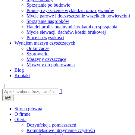
Sprzątanie po budowie
Pranie, czyszczenie wykładzin oraz dywanów
Mycie parowe i doczyszczanie wszelkich powierzchni
Sprzątanie nagrobków
Handel profesjonalnymi środkami do sprzątania
Mycie elewacji, dachów, kostki brukowej
Prace na wysokości
Wynajem maszyn czyszczących
Odkurzacze
Szorowarki
Maszyny czyszczące
Maszyny do polerowania
Blog
Kontakt
Szukaj:
Strona główna
O firmie
Oferta
Dezynfekcja pomieszczeń
Kompleksowe utrzymanie czystości