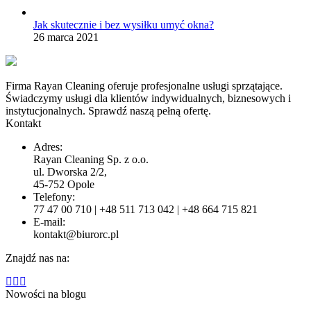
Jak skutecznie i bez wysiłku umyć okna?
26 marca 2021
Firma Rayan Cleaning oferuje profesjonalne usługi sprzątające.
Świadczymy usługi dla klientów indywidualnych, biznesowych i
instytucjonalnych. Sprawdź naszą pełną ofertę.
Kontakt
Adres:
Rayan Cleaning Sp. z o.o.
ul. Dworska 2/2,
45-752 Opole
Telefony:
77 47 00 710 | +48 511 713 042 | +48 664 715 821
E-mail:
kontakt@biurorc.pl
Znajdź nas na:
Facebook
X
YouTube
page
page
page
Nowości na blogu
opens
opens
opens