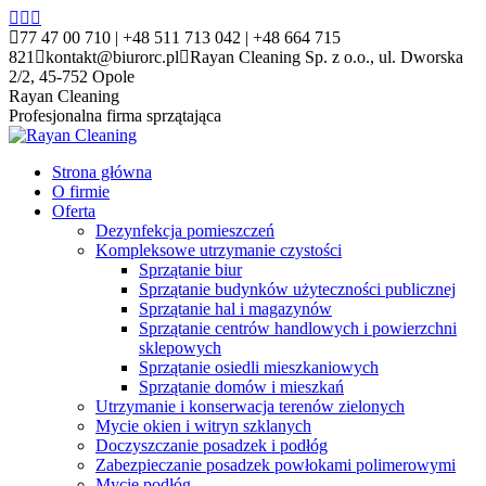
Przewiń
Facebook
X
YouTube
do
page
page
page
77 47 00 710 | +48 511 713 042 | +48 664 715
zawartości
opens
opens
opens
821
kontakt@biurorc.pl
Rayan Cleaning Sp. z o.o., ul. Dworska
in
in
in
2/2, 45-752 Opole
new
new
new
Rayan Cleaning
window
window
window
Profesjonalna firma sprzątająca
Strona główna
O firmie
Oferta
Dezynfekcja pomieszczeń
Kompleksowe utrzymanie czystości
Sprzątanie biur
Sprzątanie budynków użyteczności publicznej
Sprzątanie hal i magazynów
Sprzątanie centrów handlowych i powierzchni
sklepowych
Sprzątanie osiedli mieszkaniowych
Sprzątanie domów i mieszkań
Utrzymanie i konserwacja terenów zielonych
Mycie okien i witryn szklanych
Doczyszczanie posadzek i podłóg
Zabezpieczanie posadzek powłokami polimerowymi
Mycie podłóg