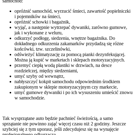
samochód:
opróżnić samochód, wyrzucić śmieci, zawartość popielniczki
i pojemników na śmieci,
opróżnić schowki i bagażnik,
wyjąć, a następnie wytrzepać dywaniki, zarówno gumowe,
jak i wykonane z weluru,
odkurzyć podłogę, siedzenia, wnętrze bagażnika. Do
dokładnego odkurzenia zakamarków przydadzą się różne
końcówki, tzw. szczelinówki,
odświeżyć klimatyzację za pomocą pianki dezynfekującej.
Można ją kupić w marketach i sklepach motoryzacyjnych.
przemyć ciepłą wodą plastiki w drzwiach, na desce
rozdzielczej, między siedzeniami,
umyć szyby od wewnątrz,
nabłyszczyć kokpit samochodu odpowiednim środkiem
zakupionym w sklepie motoryzacyjnym czy markecie,
umyć gumowe dywaniki i po ich wysuszeniu umieścić znowu
w samochodzie.
Tak wysprzątane auto będzie pachnieć świeżością, a samo
sprzątanie nie powinno zająć więcej czasu niż 2 godziny. Jeszcze
szybciej się z tym uporasz, jeśli zdecydujesz się na wynajęcie
profesjonalnego odkurzacza.