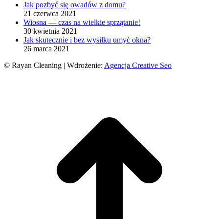
Jak pozbyć się owadów z domu?
in
in
in
21 czerwca 2021
new
new
new
Wiosna — czas na wielkie sprzątanie!
window
window
window
30 kwietnia 2021
Jak skutecznie i bez wysiłku umyć okna?
26 marca 2021
© Rayan Cleaning | Wdrożenie:
Agencja Creative Seo
g