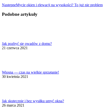
Następny
Następne
Mycie okien i elewacji na wysokości? To już nie problem
wpis:
Podobne artykuły
Jak pozbyć się owadów z domu?
21 czerwca 2021
Wiosna — czas na wielkie sprzątanie!
30 kwietnia 2021
Jak skutecznie i bez wysiłku umyć okna?
26 marca 2021