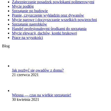
Zabezpieczanie posadzek powłokami polimerowymi
Mycie podłóg
Sprzątanie po budowie
Pranie, czyszczenie wykładzin oraz dywanów
Mycie parowe i doczyszczanie wszelkich powierzchni
Sprzątanie nagrobków
Handel profesjonalnymi środkami do sprzątania
Mycie elewacji, dachów, kostki brukowej
Prace na wysokości
Blog
Jak pozbyć się owadów z domu?
21 czerwca 2021
Wiosna — czas na wielkie sprzątanie!
30 kwietnia 2021