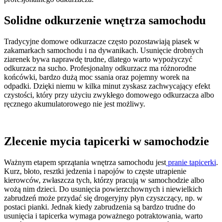
Solidne odkurzenie wnętrza samochodu
Tradycyjne domowe odkurzacze często pozostawiają piasek w
zakamarkach samochodu i na dywanikach. Usunięcie drobnych
ziarenek bywa naprawdę trudne, dlatego warto wypożyczyć
odkurzacz na sucho. Profesjonalny odkurzacz ma różnorodne
końcówki, bardzo dużą moc ssania oraz pojemny worek na
odpadki. Dzięki niemu w kilka minut zyskasz zachwycający efekt
czystości, który przy użyciu zwykłego domowego odkurzacza albo
ręcznego akumulatorowego nie jest możliwy.
Zlecenie mycia tapicerki w samochodzie
Ważnym etapem sprzątania wnętrza samochodu jest
pranie tapicerki
.
Kurz, błoto, resztki jedzenia i napojów to częste utrapienie
kierowców, zwłaszcza tych, którzy pracują w samochodzie albo
wożą nim dzieci. Do usunięcia powierzchownych i niewielkich
zabrudzeń może przydać się drogeryjny płyn czyszczący, np. w
postaci pianki. Jednak kiedy zabrudzenia są bardzo trudne do
usunięcia i tapicerka wymaga poważnego potraktowania, warto