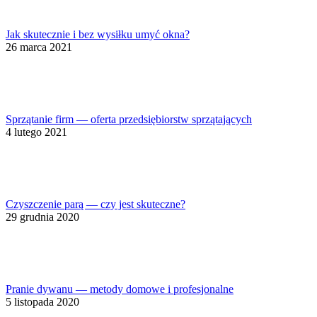
Jak skutecznie i bez wysiłku umyć okna?
26 marca 2021
Sprzątanie firm — oferta przedsiębiorstw sprzątających
4 lutego 2021
Czyszczenie parą — czy jest skuteczne?
29 grudnia 2020
Pranie dywanu — metody domowe i profesjonalne
5 listopada 2020