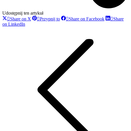
Udostępnij ten artykuł
Share
Share
Share
Share on X
Przypnij to
Share on Facebook
Share
on
on
on
Share
on LinkedIn
X
Pinterest
Facebook
Nawigacja
on
LinkedIn
wpisów