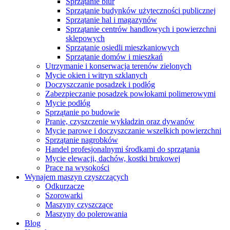
Sprzątanie biur
Sprzątanie budynków użyteczności publicznej
Sprzątanie hal i magazynów
Sprzątanie centrów handlowych i powierzchni
sklepowych
Sprzątanie osiedli mieszkaniowych
Sprzątanie domów i mieszkań
Utrzymanie i konserwacja terenów zielonych
Mycie okien i witryn szklanych
Doczyszczanie posadzek i podłóg
Zabezpieczanie posadzek powłokami polimerowymi
Mycie podłóg
Sprzątanie po budowie
Pranie, czyszczenie wykładzin oraz dywanów
Mycie parowe i doczyszczanie wszelkich powierzchni
Sprzątanie nagrobków
Handel profesjonalnymi środkami do sprzątania
Mycie elewacji, dachów, kostki brukowej
Prace na wysokości
Wynajem maszyn czyszczących
Odkurzacze
Szorowarki
Maszyny czyszczące
Maszyny do polerowania
Blog