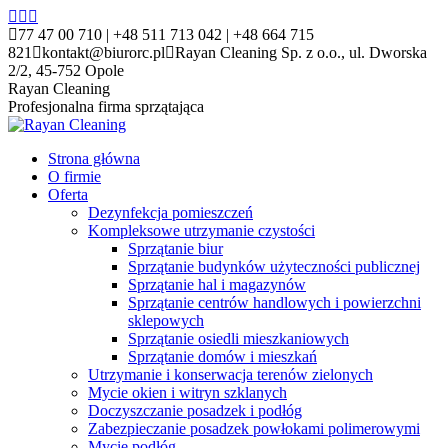
Przewiń
Facebook
X
YouTube
do
page
page
page
77 47 00 710 | +48 511 713 042 | +48 664 715
zawartości
opens
opens
opens
821
kontakt@biurorc.pl
Rayan Cleaning Sp. z o.o., ul. Dworska
in
in
in
2/2, 45-752 Opole
new
new
new
Rayan Cleaning
window
window
window
Profesjonalna firma sprzątająca
Strona główna
O firmie
Oferta
Dezynfekcja pomieszczeń
Kompleksowe utrzymanie czystości
Sprzątanie biur
Sprzątanie budynków użyteczności publicznej
Sprzątanie hal i magazynów
Sprzątanie centrów handlowych i powierzchni
sklepowych
Sprzątanie osiedli mieszkaniowych
Sprzątanie domów i mieszkań
Utrzymanie i konserwacja terenów zielonych
Mycie okien i witryn szklanych
Doczyszczanie posadzek i podłóg
Zabezpieczanie posadzek powłokami polimerowymi
Mycie podłóg