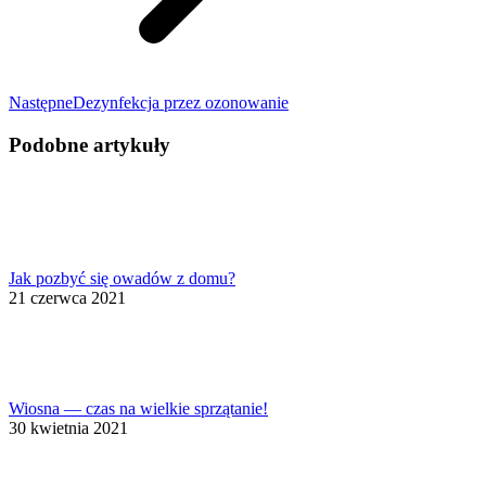
Następny
Następne
Dezynfekcja przez ozonowanie
wpis:
Podobne artykuły
Jak pozbyć się owadów z domu?
21 czerwca 2021
Wiosna — czas na wielkie sprzątanie!
30 kwietnia 2021