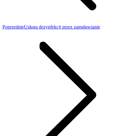
Poprzedni
Poprzednie
Usługa dezynfekcji przez zamgławianie
wpis: