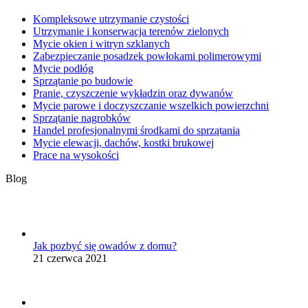
Kompleksowe utrzymanie czystości
Utrzymanie i konserwacja terenów zielonych
Mycie okien i witryn szklanych
Zabezpieczanie posadzek powłokami polimerowymi
Mycie podłóg
Sprzątanie po budowie
Pranie, czyszczenie wykładzin oraz dywanów
Mycie parowe i doczyszczanie wszelkich powierzchni
Sprzątanie nagrobków
Handel profesjonalnymi środkami do sprzątania
Mycie elewacji, dachów, kostki brukowej
Prace na wysokości
Blog
Jak pozbyć się owadów z domu?
21 czerwca 2021