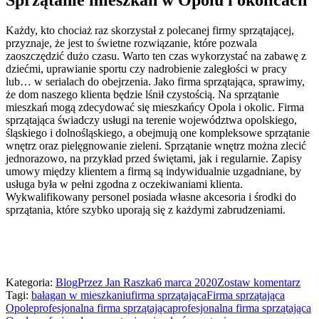
Sprzątanie mieszkań w Opolu i okolicach
Każdy, kto chociaż raz skorzystał z polecanej firmy sprzątającej,
przyznaje, że jest to świetne rozwiązanie, które pozwala
zaoszczędzić dużo czasu. Warto ten czas wykorzystać na zabawę z
dziećmi, uprawianie sportu czy nadrobienie zaległości w pracy
lub… w serialach do obejrzenia. Jako firma sprzątająca, sprawimy,
że dom naszego klienta będzie lśnił czystością. Na sprzątanie
mieszkań mogą zdecydować się mieszkańcy Opola i okolic. Firma
sprzątająca świadczy usługi na terenie województwa opolskiego,
śląskiego i dolnośląskiego, a obejmują one kompleksowe sprzątanie
wnętrz oraz pielęgnowanie zieleni. Sprzątanie wnętrz można zlecić
jednorazowo, na przykład przed świętami, jak i regularnie. Zapisy
umowy między klientem a firmą są indywidualnie uzgadniane, by
usługa była w pełni zgodna z oczekiwaniami klienta.
Wykwalifikowany personel posiada własne akcesoria i środki do
sprzątania, które szybko uporają się z każdymi zabrudzeniami.
Kategoria:
Blog
Przez
Jan Raszka
6 marca 2020
Zostaw komentarz
Tagi:
bałagan w mieszkaniu
firma sprzątająca
Firma sprzątająca
Opole
profesjonalna firma sprzątająca
profesjonalna firma sprzątająca