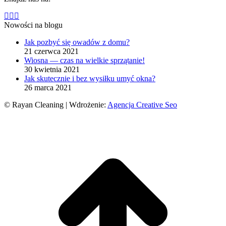
Facebook
X
YouTube
page
page
page
Nowości na blogu
opens
opens
opens
Jak pozbyć się owadów z domu?
in
in
in
21 czerwca 2021
new
new
new
Wiosna — czas na wielkie sprzątanie!
window
window
window
30 kwietnia 2021
Jak skutecznie i bez wysiłku umyć okna?
26 marca 2021
© Rayan Cleaning | Wdrożenie:
Agencja Creative Seo
g