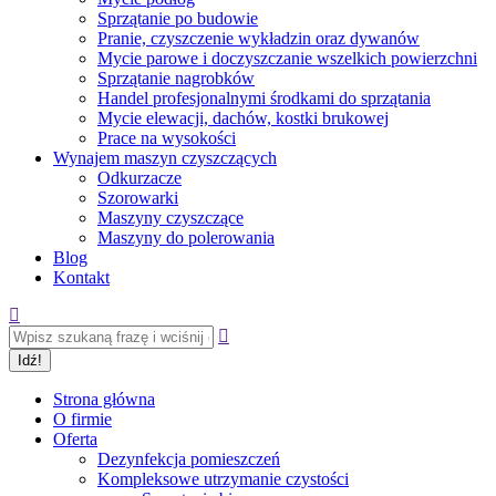
Sprzątanie po budowie
Pranie, czyszczenie wykładzin oraz dywanów
Mycie parowe i doczyszczanie wszelkich powierzchni
Sprzątanie nagrobków
Handel profesjonalnymi środkami do sprzątania
Mycie elewacji, dachów, kostki brukowej
Prace na wysokości
Wynajem maszyn czyszczących
Odkurzacze
Szorowarki
Maszyny czyszczące
Maszyny do polerowania
Blog
Kontakt
Szukaj:
Strona główna
O firmie
Oferta
Dezynfekcja pomieszczeń
Kompleksowe utrzymanie czystości