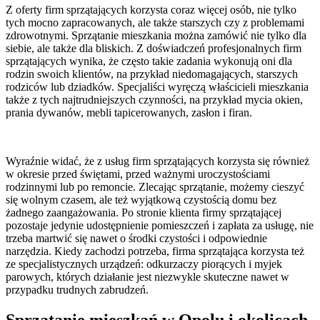
Z oferty firm sprzątających korzysta coraz więcej osób, nie tylko
tych mocno zapracowanych, ale także starszych czy z problemami
zdrowotnymi. Sprzątanie mieszkania można zamówić nie tylko dla
siebie, ale także dla bliskich. Z doświadczeń profesjonalnych firm
sprzątających wynika, że często takie zadania wykonują oni dla
rodzin swoich klientów, na przykład niedomagających, starszych
rodziców lub dziadków. Specjaliści wyręczą właścicieli mieszkania
także z tych najtrudniejszych czynności, na przykład mycia okien,
prania dywanów, mebli tapicerowanych, zasłon i firan.
Wyraźnie widać, że z usług firm sprzątających korzysta się również
w okresie przed świętami, przed ważnymi uroczystościami
rodzinnymi lub po remoncie. Zlecając sprzątanie, możemy cieszyć
się wolnym czasem, ale też wyjątkową czystością domu bez
żadnego zaangażowania. Po stronie klienta firmy sprzątającej
pozostaje jedynie udostępnienie pomieszczeń i zapłata za usługę, nie
trzeba martwić się nawet o środki czystości i odpowiednie
narzędzia. Kiedy zachodzi potrzeba, firma sprzątająca korzysta też
ze specjalistycznych urządzeń: odkurzaczy piorących i myjek
parowych, których działanie jest niezwykle skuteczne nawet w
przypadku trudnych zabrudzeń.